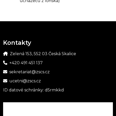
uchazečů z loňska)
Kontakty
Zelená 153, 552 03 Česká Skalice
+420 491 451 137
sekretariat@zscs.cz
ucetni@zscs.cz
ID datové schránky: d5rmkkd