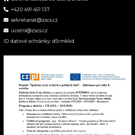
+420 491 451 137
sekretariat@zscs.cz
ucetni@zscs.cz
ID datové schránky: d5rmkkd