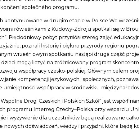
o skončení společného programu.
kich kontynuowane w drugim etapie w Polsce We wrześni
woimi rówieśnikami z Kudowy-Zdroju spotkali się w Brou
ich”. Pięciodniowy pobyt przyniósł szereg zajęć edukacy
yjaźnie, poznali historię i piękno przyrody regionu pogr
anym wrześniowym spotkaniu nastąpi druga część projekt
kie dzieci mogą liczyć na zróżnicowany program skoncen
rozwoju współpracy czesko-polskiej. Głównym celem proje
zwijanie kompetencji językowych i społecznych, poznawa
e umiejętności współpracy w środowisku międzynarodo
 / Wspólne Drogi Czeskich i Polskich Szkół” jest współ
h programu Interreg Czechy–Polska przy wsparciu Unii 
nie i wyżywienie dla uczestników będą realizowane całko
ele nowych doświadczeń, wiedzy i przyjaźni, które będ