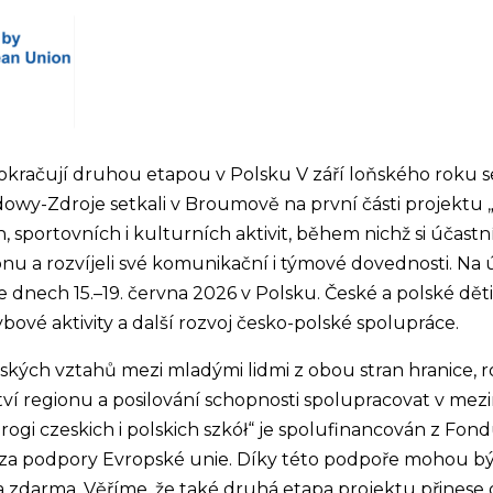
kračují druhou etapou v Polsku V září loňského roku se 
dowy-Zdroje setkali v Broumově na první části projektu 
 sportovních i kulturních aktivit, během nichž si účastní
gionu a rozvíjeli své komunikační i týmové dovednosti. Na
ve dnech 15.–19. června 2026 v Polsku. České a polské d
ové aktivity a další rozvoj česko-polské spolupráce.
ských vztahů mezi mladými lidmi z obou stran hranice, r
ví regionu a posilování schopnosti spolupracovat v mez
rogi czeskich i polskich szkół“ je spolufinancován z Fo
a podpory Evropské unie. Díky této podpoře mohou být 
la zdarma. Věříme, že také druhá etapa projektu přines