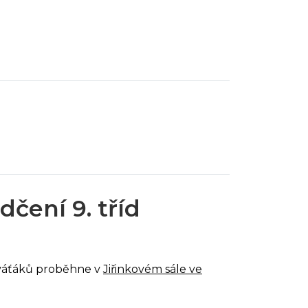
čení 9. tříd
eváťáků proběhne v
Jiřinkovém sále ve