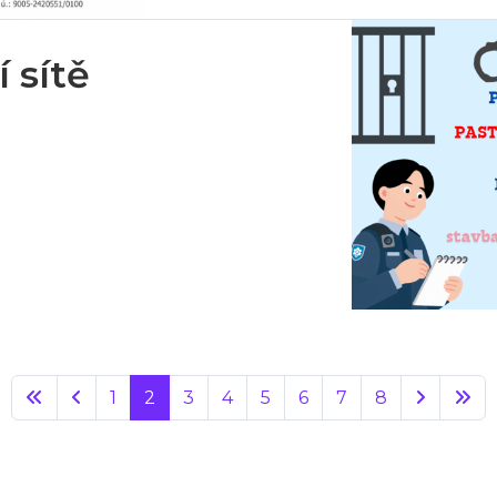
 sítě
1
2
3
4
5
6
7
8