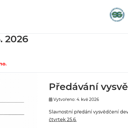
. 2026
no.
Předávání vysvěd
Vytvořeno: 4. kvě 2026
Slavnostní předání vysvědčení d
čtvrtek 25.6.