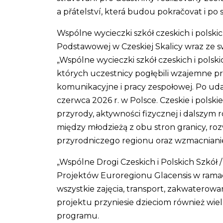
a přátelství, která budou pokračovat i p
Wspólne wycieczki szkół czeskich i pols
Podstawowej w Czeskiej Skalicy wraz ze s
„Wspólne wycieczki szkół czeskich i polsk
których uczestnicy pogłębili wzajemne prz
komunikacyjne i pracy zespołowej. Po ud
czerwca 2026 r. w Polsce. Czeskie i pols
przyrody, aktywności fizycznej i dalszym 
między młodzieżą z obu stron granicy, ro
przyrodniczego regionu oraz wzmacniani
„Wspólne Drogi Czeskich i Polskich Szkół
Projektów Euroregionu Glacensis w ramac
wszystkie zajęcia, transport, zakwaterowa
projektu przyniesie dzieciom również wi
programu.