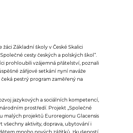
žáci Základní školy v České Skalici
„Společné cesty českých a polských škol“.
ci prohloubili vzájemná přátelství, poznali
 úspěšné zářijové setkání nyní naváže
ěti čeká pestrý program zaměřený na
ozvoj jazykových a sociálních kompetencí,
inárodním prostředí. Projekt „Společné
ndu malých projektů Euroregionu Glacensis
všechny aktivity, doprava, ubytování i
e dětem mnoho nových zážitků, zkušeností