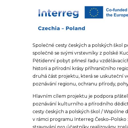
Společné cesty českých a polských škol po
společně se svými vrstevníky z polské Ku
Pětidenní pobyt přinesl řadu vzdělávacích,
historii a přírodní krásy příhraničního re
druhá část projektu, která se uskuteční 
poznávání regionu, ochranu přírody, pohyb
Hlavním cílem projektu je podpora přátel
poznávání kulturního a přírodního dědict
cesty českých a polských škol / Wspólne d
v rámci programu Interreg Česko–Polsko z
stravování pro účastníky realizovány zce